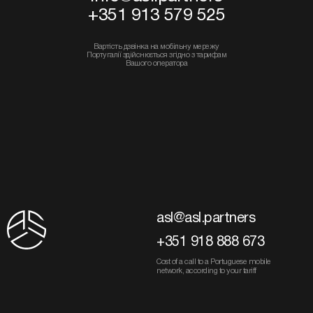
+351 913 579 525
Вартість дзвінка на мобільну мережу
Португалії здійснюється згідно з тарифам
Вашого оператора
asl@asl.partners
+351 918 888 673
Cost of a call to a Portuguese mobile
network, according to your tariff